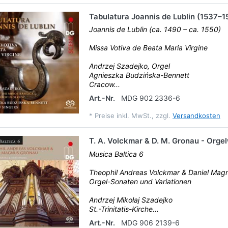
Tabulatura Joannis de Lublin (1537–1
Joannis de Lublin (ca. 1490 – ca. 1550)
Missa Votiva de Beata Maria Virgine
Andrzej Szadejko, Orgel
Agnieszka Budzińska-Bennett
Cracow...
Art.-Nr.
MDG 902 2336-6
*
Preise inkl. MwSt., zzgl.
Versandkosten
T. A. Volckmar & D. M. Gronau - Orge
Musica Baltica 6
Theophil Andreas Volckmar & Daniel Mag
Orgel-Sonaten und Variationen
Andrzej Mikołaj Szadejko
St.-Trinitatis-Kirche...
Art.-Nr.
MDG 906 2139-6