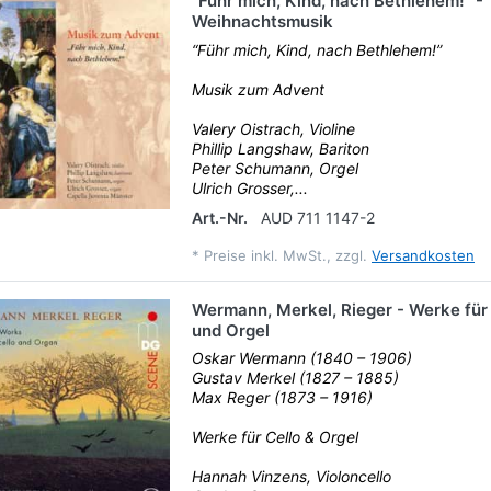
“Führ mich, Kind, nach Bethlehem!” -
Weihnachtsmusik
“Führ mich, Kind, nach Bethlehem!”
Musik zum Advent
Valery Oistrach, Violine
Phillip Langshaw, Bariton
Peter Schumann, Orgel
Ulrich Grosser,...
Art.-Nr.
AUD 711 1147-2
*
Preise inkl. MwSt., zzgl.
Versandkosten
Wermann, Merkel, Rieger - Werke für 
und Orgel
Oskar Wermann (1840 – 1906)
Gustav Merkel (1827 – 1885)
Max Reger (1873 – 1916)
Werke für Cello & Orgel
Hannah Vinzens, Violoncello