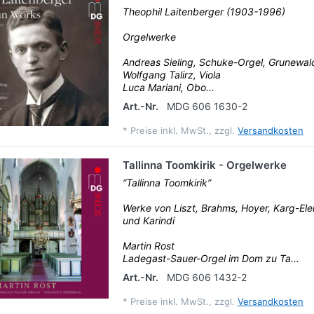
Theophil Laitenberger (1903-1996)
Orgelwerke
Andreas Sieling, Schuke-Orgel, Grunewald
Wolfgang Talirz, Viola
Luca Mariani, Obo...
Art.-Nr.
MDG 606 1630-2
*
Preise inkl. MwSt., zzgl.
Versandkosten
Tallinna Toomkirik - Orgelwerke
“Tallinna Toomkirik”
Werke von Liszt, Brahms, Hoyer, Karg-Eler
und Karindi
Martin Rost
Ladegast-Sauer-Orgel im Dom zu Ta...
Art.-Nr.
MDG 606 1432-2
*
Preise inkl. MwSt., zzgl.
Versandkosten