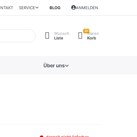
NTAKT
SERVICE
BLOG
ANMELDEN
30
Wunsch
Waren
Liste
Korb
Über uns
derzeit nicht lieferbar