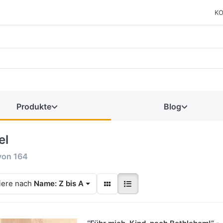
KO
Produkte
Blog
el
von
164
iere nach
Name: Z bis A