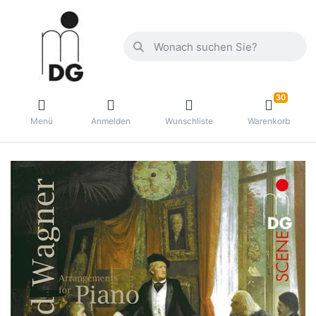
30
Menü
Anmelden
Wunschliste
Warenkorb