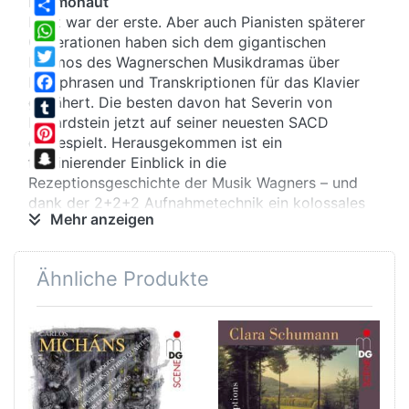
Kosmonaut
Liszt war der erste. Aber auch Pianisten späterer
Share
Generationen haben sich dem gigantischen
WhatsApp
Kosmos des Wagnerschen Musikdramas über
Twitter
Paraphrasen und Transkriptionen für das Klavier
genähert. Die besten davon hat Severin von
Facebook
Eckardstein jetzt auf seiner neuesten SACD
Tumblr
eingespielt. Herausgekommen ist ein
Pinterest
faszinierender Einblick in die
Snapchat
Rezeptionsgeschichte der Musik Wagners – und
dank der 2+2+2 Aufnahmetechnik ein kolossales
Mehr anzeigen
dreidimensionales Hörvergnügen obendrein.
Ähnliche Produkte
Weltende
Ferruccio Busoni, der auch Werke von Bach und
Schönberg übertragen hat, widmet sich dem
Trauermarsch aus der „Götterdämmerung“. Dass er
ein überragender Meister des Klavierspiels ist,
zeigt seine bis in feinste Details ziselierte Partitur,
der äußerst differenzierte Gebrauch aller drei