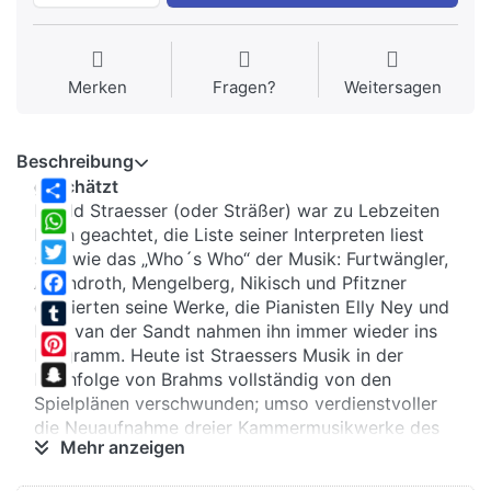
Merken
Fragen?
Weitersagen
Beschreibung
geschätzt
Ewald Straesser (oder Sträßer) war zu Lebzeiten
Share
hoch geachtet, die Liste seiner Interpreten liest
WhatsApp
sich wie das „Who´s Who“ der Musik: Furtwängler,
Twitter
Abendroth, Mengelberg, Nikisch und Pfitzner
dirigierten seine Werke, die Pianisten Elly Ney und
Facebook
Max van der Sandt nahmen ihn immer wieder ins
Tumblr
Programm. Heute ist Straessers Musik in der
Pinterest
Nachfolge von Brahms vollständig von den
Snapchat
Spielplänen verschwunden; umso verdienstvoller
die Neuaufnahme dreier Kammermusikwerke des
Mehr anzeigen
gebürtigen Rheinländers durch das
entdeckungsfreudige Berolina Ensemble.