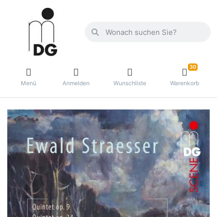
30
Menü
Anmelden
Wunschliste
Warenkorb