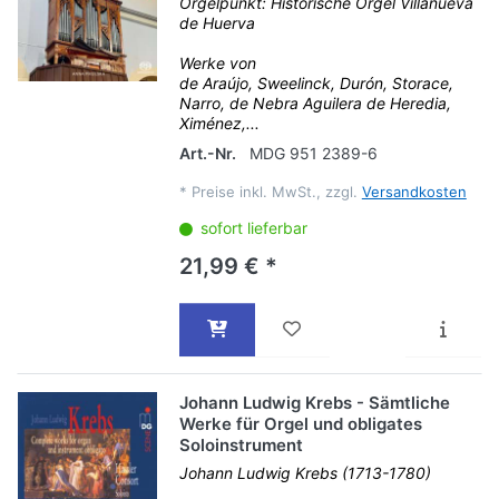
Orgelpunkt: Historische Orgel Villanueva
de Huerva
Werke von
de Araújo, Sweelinck, Durón, Storace,
Narro, de Nebra Aguilera de Heredia,
Ximénez,...
Art.-Nr.
MDG 951 2389-6
*
Preise inkl. MwSt., zzgl.
Versandkosten
sofort lieferbar
21,99 € *
Johann Ludwig Krebs - Sämtliche
Werke für Orgel und obligates
Soloinstrument
Johann Ludwig Krebs (1713-1780)