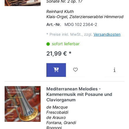
Sonate Nr. 2 op. 17
Reinhard Kluth
Klais-Orgel, Zisterzienserabtei Himmerod
Art.-Nr.
MDG 102 2364-2
*
Preise inkl. MwSt., zzgl.
Versandkosten
sofort lieferbar
21,99 € *
Mediterranean Melodies -
Kammermusik mit Posaune und
Claviorganum
de Macque
Frescobaldi
de Arauxo
Fontana, Grandi
Rognoni