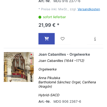
Art.-Nr.
MDG 916 2377-6
*
Preise inkl. MwSt., zzgl.
Versandkosten
sofort lieferbar
21,99 € *
Joan Cabanilles - Orgelwerke
Joan Cabanilles (1644 –1712)
Orgelwerke
Anna Pikulska
Bartholomé Sánchez Orgel, Cariñena
(Aragón)
Hybrid-SACD
Art.-Nr.
MDG 906 2367-6