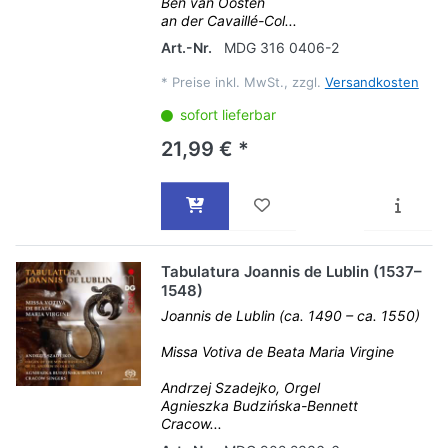
Ben van Oosten
an der Cavaillé-Col...
Art.-Nr.
MDG 316 0406-2
*
Preise inkl. MwSt., zzgl.
Versandkosten
sofort lieferbar
21,99 € *
Tabulatura Joannis de Lublin (1537–
1548)
Joannis de Lublin (ca. 1490 – ca. 1550)
Missa Votiva de Beata Maria Virgine
Andrzej Szadejko, Orgel
Agnieszka Budzińska-Bennett
Cracow...