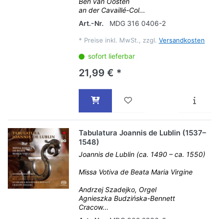
Ben van Oosten
an der Cavaillé-Col...
Art.-Nr.
MDG 316 0406-2
*
Preise inkl. MwSt., zzgl.
Versandkosten
sofort lieferbar
21,99 € *
Tabulatura Joannis de Lublin (1537–
1548)
Joannis de Lublin (ca. 1490 – ca. 1550)
Missa Votiva de Beata Maria Virgine
Andrzej Szadejko, Orgel
Agnieszka Budzińska-Bennett
Cracow...