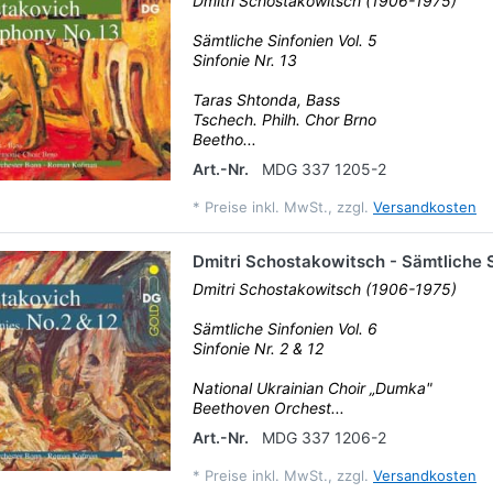
Dmitri Schostakowitsch (1906-1975)
Sämtliche Sinfonien Vol. 5
Sinfonie Nr. 13
Taras Shtonda, Bass
Tschech. Philh. Chor Brno
Beetho...
Art.-Nr.
MDG 337 1205-2
*
Preise inkl. MwSt., zzgl.
Versandkosten
Dmitri Schostakowitsch - Sämtliche S
Dmitri Schostakowitsch (1906-1975)
Sämtliche Sinfonien Vol. 6
Sinfonie Nr. 2 & 12
National Ukrainian Choir „Dumka"
Beethoven Orchest...
Art.-Nr.
MDG 337 1206-2
*
Preise inkl. MwSt., zzgl.
Versandkosten