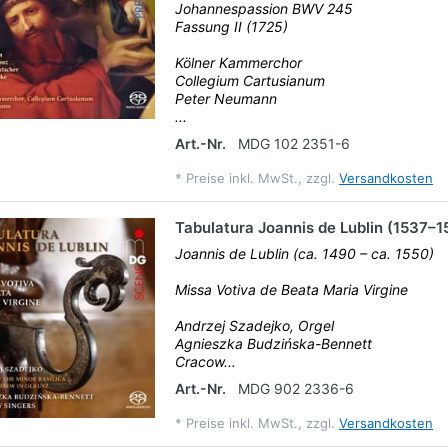
Johannespassion BWV 245
Fassung II (1725)
Kölner Kammerchor
Collegium Cartusianum
Peter Neumann
...
Art.-Nr.
MDG 102 2351-6
*
Preise inkl. MwSt., zzgl.
Versandkosten
Tabulatura Joannis de Lublin (1537–1
Joannis de Lublin (ca. 1490 – ca. 1550)
Missa Votiva de Beata Maria Virgine
Andrzej Szadejko, Orgel
Agnieszka Budzińska-Bennett
Cracow...
Art.-Nr.
MDG 902 2336-6
*
Preise inkl. MwSt., zzgl.
Versandkosten