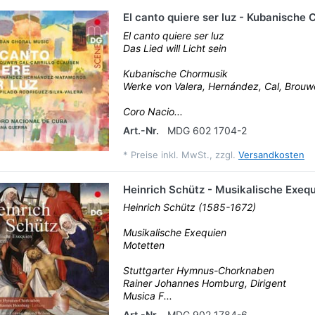
El canto quiere ser luz - Kubanische
El canto quiere ser luz
Das Lied will Licht sein
Kubanische Chormusik
Werke von Valera, Hernández, Cal, Brouwer
Coro Nacio...
Art.-Nr.
MDG 602 1704-2
*
Preise inkl. MwSt., zzgl.
Versandkosten
Heinrich Schütz - Musikalische Exeq
Heinrich Schütz (1585-1672)
Musikalische Exequien
Motetten
Stuttgarter Hymnus-Chorknaben
Rainer Johannes Homburg, Dirigent
Musica F...
Art.-Nr.
MDG 902 1784-6