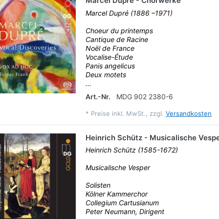
Marcel Dupré - Chorwerke
Marcel Dupré (1886 –1971)
Choeur du printemps
Cantique de Racine
Noël de France
Vocalise-Étude
Panis angelicus
Deux motets
...
Art.-Nr.
MDG 902 2380-6
*
Preise inkl. MwSt., zzgl.
Versandkosten
Heinrich Schütz - Musicalische Vesp
Heinrich Schütz (1585-1672)
Musicalische Vesper
Solisten
Kölner Kammerchor
Collegium Cartusianum
Peter Neumann, Dirigent