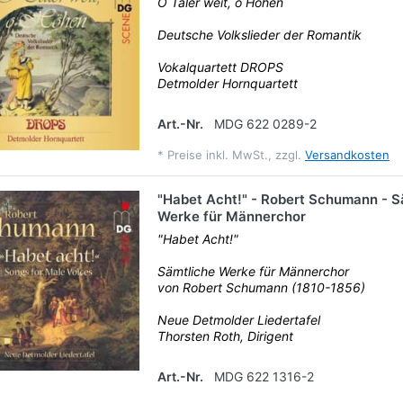
O Täler weit, o Höhen
Deutsche Volkslieder der Romantik
Vokalquartett DROPS
Detmolder Hornquartett
Art.-Nr.
MDG 622 0289-2
*
Preise inkl. MwSt., zzgl.
Versandkosten
"Habet Acht!" - Robert Schumann - S
Werke für Männerchor
"Habet Acht!"
Sämtliche Werke für Männerchor
von Robert Schumann (1810-1856)
Neue Detmolder Liedertafel
Thorsten Roth, Dirigent
Art.-Nr.
MDG 622 1316-2