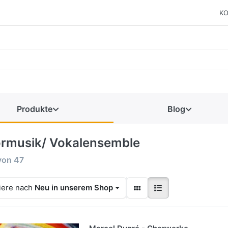
KO
Produkte
Blog
rmusik/ Vokalensemble
von
47
iere nach
Neu in unserem Shop