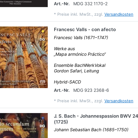
Art.-Nr.
MDG 332 1170-2
*
Preise inkl. MwSt., zzgl.
Versandkosten
Francesc Valls - con afecto
Francesc Valls (1671–1747)
Werke aus
„Mapa armónico Práctico“
Ensemble BachWerkVokal
Gordon Safari, Leitung
Hybrid-SACD
Art.-Nr.
MDG 923 2368-6
*
Preise inkl. MwSt., zzgl.
Versandkosten
J. S. Bach - Johannespassion BWV 24
(1725)
Johann Sebastian Bach (1685–1750)