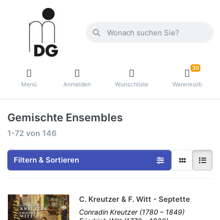
30
Menü
Anmelden
Wunschliste
Warenkorb
Gemischte Ensembles
1-72
von
146
Filtern & Sortieren
C. Kreutzer & F. Witt - Septette
Conradin Kreutzer (1780 – 1849)