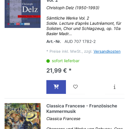
Vol. 2
Christoph Delz (1950-1993)
Sämtliche Werke Vol. 2
Solde. Lecture d’après Lautréamont, für
Solisten, Chor und Schlagzeug, op. 10a
Basler Madr...
Art.-Nr.
AUD 707 1782-2
*
Preise inkl. MwSt., zzgl.
Versandkosten
sofort lieferbar
21,99 € *
Classica Francese - Französische
Kammermusik
Classica Francese
Chansons und Werke von Debussy, Cras