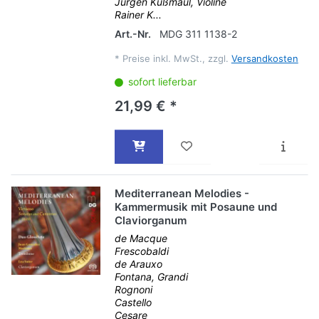
Jürgen Kußmaul, Violine
Rainer K...
Art.-Nr.
MDG 311 1138-2
*
Preise inkl. MwSt., zzgl.
Versandkosten
sofort lieferbar
21,99 € *
Mediterranean Melodies -
Kammermusik mit Posaune und
Claviorganum
de Macque
Frescobaldi
de Arauxo
Fontana, Grandi
Rognoni
Castello
Cesare