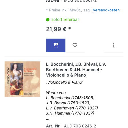
Art.-Nr.
MDG 302 0061-2
*
Preise inkl. MwSt., zzgl.
Versandkosten
sofort lieferbar
21,99 € *
L. Boccherini, J.B. Bréval, L.v.
Beethoven & J.N. Hummel -
Violoncello & Piano
„Violoncello & Piano“
Werke von
L. Boccherini (1743-1805)
J.B. Bréval (1753-1823)
L.v. Beethoven (1770-1827)
J.N. Hummel (1778-1837)
...
Art.-Nr.
AUD 703 0246-2