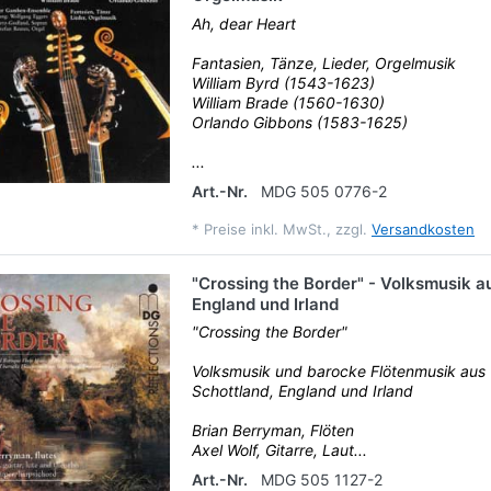
Ah, dear Heart
Fantasien, Tänze, Lieder, Orgelmusik
William Byrd (1543-1623)
William Brade (1560-1630)
Orlando Gibbons (1583-1625)
...
Art.-Nr.
MDG 505 0776-2
*
Preise inkl. MwSt., zzgl.
Versandkosten
"Crossing the Border" - Volksmusik a
England und Irland
"Crossing the Border"
Volksmusik und barocke Flötenmusik aus
Schottland, England und Irland
Brian Berryman, Flöten
Axel Wolf, Gitarre, Laut...
Art.-Nr.
MDG 505 1127-2