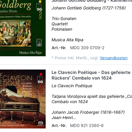
Johann Gottlieb Goldberg - Kammerm
Johann Gottlieb Goldberg (1727-1756)
Trio-Sonaten
Quartett
Polonaisen
Musica Alta Ripa
Art.-Nr.
MDG 309 0709-2
*
Preise inkl. MwSt., zzgl.
Versandkosten
Le Clavecin Poétique - Das gefeierte
Rückers“ Cembalo von 1624
Le Clavecin Poétique
Tatjana Vorobjova spielt das gefeierte „C
Cembalo von 1624
Johann Jacob Froberger (1616–1667)
Jean-Henri...
Art.-Nr.
MDG 921 2360-6