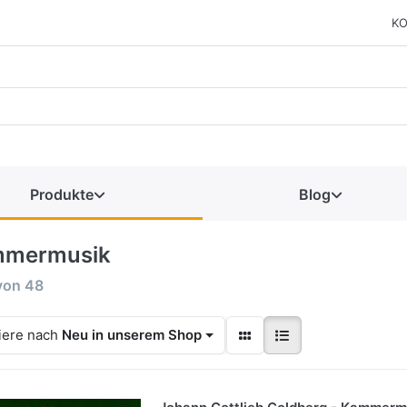
KO
Produkte
Blog
mermusik
von
48
iere nach
Neu in unserem Shop