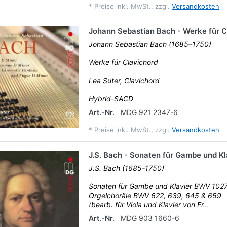
*
Preise inkl. MwSt., zzgl.
Versandkosten
Johann Sebastian Bach - Werke für C
Johann Sebastian Bach (1685–1750)
Werke für Clavichord
Lea Suter, Clavichord
Hybrid-SACD
Art.-Nr.
MDG 921 2347-6
*
Preise inkl. MwSt., zzgl.
Versandkosten
J.S. Bach - Sonaten für Gambe und Kl
J.S. Bach (1685-1750)
Sonaten für Gambe und Klavier BWV 102
Orgelchoräle BWV 622, 639, 645 & 659
(bearb. für Viola und Klavier von Fr...
Art.-Nr.
MDG 903 1660-6