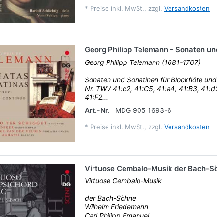
*
Preise inkl. MwSt., zzgl.
Versandkosten
Georg Philipp Telemann - Sonaten un
Georg Philipp Telemann (1681-1767)
Sonaten und Sonatinen für Blockflöte und 
Nr. TWV 41:c2, 41:C5, 41:a4, 41:B3, 41:d2
41:F2...
Art.-Nr.
MDG 905 1693-6
*
Preise inkl. MwSt., zzgl.
Versandkosten
Virtuose Cembalo-Musik der Bach-S
Virtuose Cembalo-Musik
der Bach-Söhne
Wilhelm Friedemann
Carl Philipp Emanuel