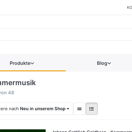
KO
Produkte
Blog
mermusik
von
48
iere nach
Neu in unserem Shop