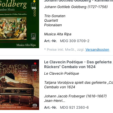
Johann Gottlieb Goldberg - Kammerm
Johann Gottlieb Goldberg (1727-1756)
Trio-Sonaten
Quartett
Polonaisen
Musica Alta Ripa
Art.-Nr.
MDG 309 0709-2
*
Preise inkl. MwSt., zzgl.
Versandkosten
Le Clavecin Poétique - Das gefeierte
Rückers“ Cembalo von 1624
Le Clavecin Poétique
Tatjana Vorobjova spielt das gefeierte „C
Cembalo von 1624
Johann Jacob Froberger (1616–1667)
Jean-Henri...
Art.-Nr.
MDG 921 2360-6