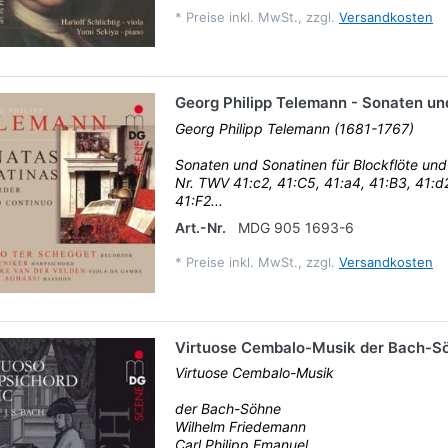
*
Preise inkl. MwSt., zzgl.
Versandkosten
Georg Philipp Telemann - Sonaten un
Georg Philipp Telemann (1681-1767)
Sonaten und Sonatinen für Blockflöte und 
Nr. TWV 41:c2, 41:C5, 41:a4, 41:B3, 41:d2
41:F2...
Art.-Nr.
MDG 905 1693-6
*
Preise inkl. MwSt., zzgl.
Versandkosten
Virtuose Cembalo-Musik der Bach-S
Virtuose Cembalo-Musik
der Bach-Söhne
Wilhelm Friedemann
Carl Philipp Emanuel