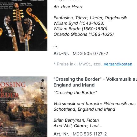
Ah, dear Heart
Fantasien, Tänze, Lieder, Orgelmusik
William Byrd (1543-1623)
William Brade (1560-1630)
Orlando Gibbons (1583-1625)
...
Art.-Nr.
MDG 505 0776-2
*
Preise inkl. MwSt., zzgl.
Versandkosten
"Crossing the Border" - Volksmusik a
England und Irland
"Crossing the Border"
Volksmusik und barocke Flötenmusik aus
Schottland, England und Irland
Brian Berryman, Flöten
Axel Wolf, Gitarre, Laut...
Art.-Nr.
MDG 505 1127-2