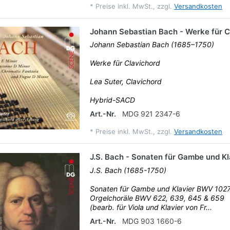
*
Preise inkl. MwSt., zzgl.
Versandkosten
Johann Sebastian Bach - Werke für C
Johann Sebastian Bach (1685–1750)
Werke für Clavichord
Lea Suter, Clavichord
Hybrid-SACD
Art.-Nr.
MDG 921 2347-6
*
Preise inkl. MwSt., zzgl.
Versandkosten
J.S. Bach - Sonaten für Gambe und Kl
J.S. Bach (1685-1750)
Sonaten für Gambe und Klavier BWV 102
Orgelchoräle BWV 622, 639, 645 & 659
(bearb. für Viola und Klavier von Fr...
Art.-Nr.
MDG 903 1660-6