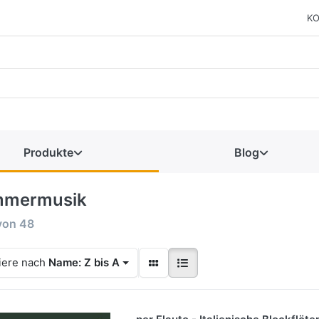
KO
Produkte
Blog
mermusik
von
48
iere nach
Name: Z bis A