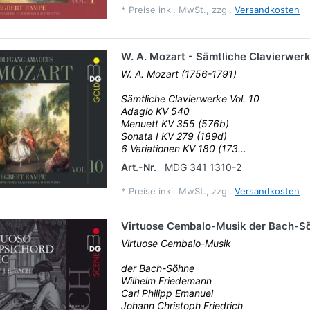
*
Preise inkl. MwSt., zzgl.
Versandkosten
W. A. Mozart - Sämtliche Clavierwerk
W. A. Mozart (1756-1791)
Sämtliche Clavierwerke Vol. 10
Adagio KV 540
Menuett KV 355 (576b)
Sonata I KV 279 (189d)
6 Variationen KV 180 (173...
Art.-Nr.
MDG 341 1310-2
*
Preise inkl. MwSt., zzgl.
Versandkosten
Virtuose Cembalo-Musik der Bach-S
Virtuose Cembalo-Musik
der Bach-Söhne
Wilhelm Friedemann
Carl Philipp Emanuel
Johann Christoph Friedrich