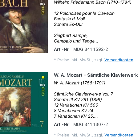
Wilhelm Friedemann Bach (1710-1784)
12 Polonoises pour le Clavecin
Fantasia d-Moll
Sonate Es-Dur
Siegbert Rampe,
Cembalo und Tange...
Art.-Nr.
MDG 341 1592-2
*
Preise inkl. MwSt., zzgl.
Versandkosten
W. A. Mozart - Sämtliche Klavierwerk
W. A. Mozart (1756-1791)
Sämtliche Clavierwerke Vol. 7
Sonate III KV 281 (189f)
12 Variationen KV 500
8 Variationen KV 24
7 Variationen KV 25,...
Art.-Nr.
MDG 341 1307-2
*
Preise inkl. MwSt., zzgl.
Versandkosten