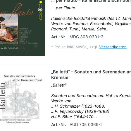
… per Flauto - Italienische Blockflöt
... per Flauto
Italienische Blockflötenmusik des 17. Jah
Werke von Fontana, Frescobaldi, Virgilian
Rognoni, Turini, Merula, Selm...
Art.-Nr.
MDG 308 0301-2
*
Preise inkl. MwSt., zzgl.
Versandkosten
„Balletti“ - Sonaten und Serenaden a
Kremsier
„Balletti“
Sonaten und Serenaden am Hof zu Krems
Werke von
J.H. Schmelzer (1623-1688)
J.P. Vejvanovsky (1639-1693)
H.I.F. Biber (1644-170...
Art.-Nr.
AUD 705 0369-2