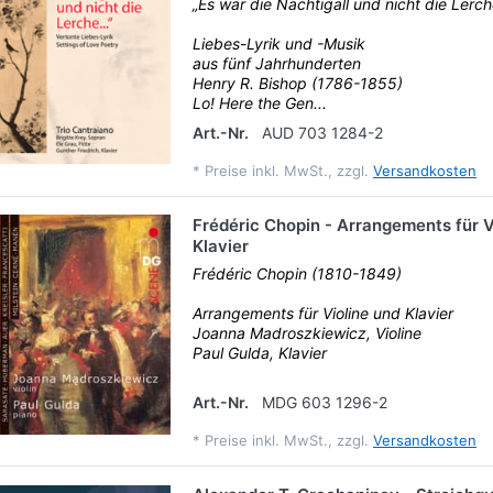
„Es war die Nachtigall und nicht die Lerche
Liebes-Lyrik und -Musik
aus fünf Jahrhunderten
Henry R. Bishop (1786-1855)
Lo! Here the Gen...
Art.-Nr.
AUD 703 1284-2
*
Preise inkl. MwSt., zzgl.
Versandkosten
Frédéric Chopin - Arrangements für V
Klavier
Frédéric Chopin (1810-1849)
Arrangements für Violine und Klavier
Joanna Madroszkiewicz, Violine
Paul Gulda, Klavier
Art.-Nr.
MDG 603 1296-2
*
Preise inkl. MwSt., zzgl.
Versandkosten