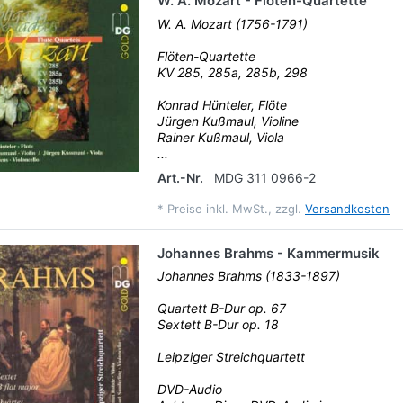
W. A. Mozart - Flöten-Quartette
W. A. Mozart (1756-1791)
Flöten-Quartette
KV 285, 285a, 285b, 298
Konrad Hünteler, Flöte
Jürgen Kußmaul, Violine
Rainer Kußmaul, Viola
...
Art.-Nr.
MDG 311 0966-2
*
Preise inkl. MwSt., zzgl.
Versandkosten
Johannes Brahms - Kammermusik
Johannes Brahms (1833-1897)
Quartett B-Dur op. 67
Sextett B-Dur op. 18
Leipziger Streichquartett
DVD-Audio