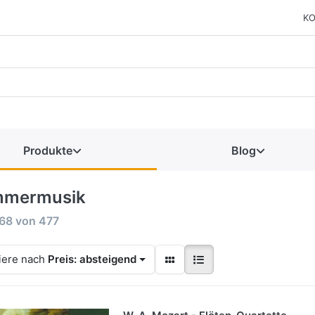
KO
Produkte
Blog
mermusik
68
von
477
iere nach
Preis: absteigend