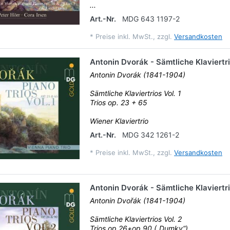
...
Art.-Nr.
MDG 643 1197-2
*
Preise inkl. MwSt., zzgl.
Versandkosten
Antonin Dvorák - Sämtliche Klaviertri
Antonin Dvorák (1841-1904)
Sämtliche Klaviertrios Vol. 1
Trios op. 23 + 65
Wiener Klaviertrio
Art.-Nr.
MDG 342 1261-2
*
Preise inkl. MwSt., zzgl.
Versandkosten
Antonin Dvorák - Sämtliche Klaviertri
Antonin Dvořák (1841-1904)
Sämtliche Klaviertrios Vol. 2
Trios op.26+op.90 („Dumky“)