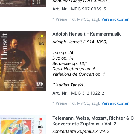
Achtung: Diese DVD-Audio i...
Art.-Nr.
MDG 907 0969-5
*
Preise inkl. MwSt., zzgl.
Versandkosten
Adolph Henselt - Kammermusik
Adolph Henselt (1814-1889)
Trio op. 24
Duo op. 14
Berceuse op. 13,1
Deux Nocturnes op. 6
Variations de Concert op. 1
Claudius Tanski,...
Art.-Nr.
MDG 312 1022-2
*
Preise inkl. MwSt., zzgl.
Versandkosten
Telemann, Weiss, Mozart, Richter & G
Konzertante Zupfmusik Vol. 2
Konzertante Zupfmusik Vol. 2