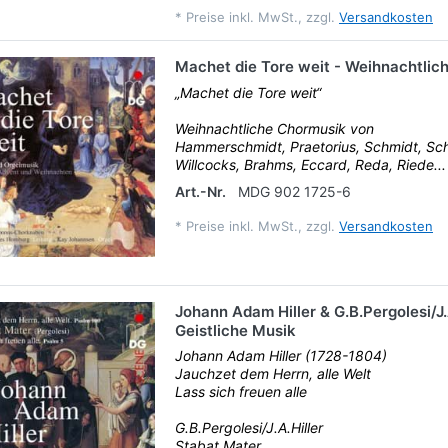
*
Preise inkl. MwSt., zzgl.
Versandkosten
Machet die Tore weit - Weihnachtlic
„Machet die Tore weit“
Weihnachtliche Chormusik von
Hammerschmidt, Praetorius, Schmidt, Sch
Willcocks, Brahms, Eccard, Reda, Riede...
Art.-Nr.
MDG 902 1725-6
*
Preise inkl. MwSt., zzgl.
Versandkosten
Johann Adam Hiller & G.B.Pergolesi/J.A
Geistliche Musik
Johann Adam Hiller (1728-1804)
Jauchzet dem Herrn, alle Welt
Lass sich freuen alle
G.B.Pergolesi/J.A.Hiller
Stabat Mater