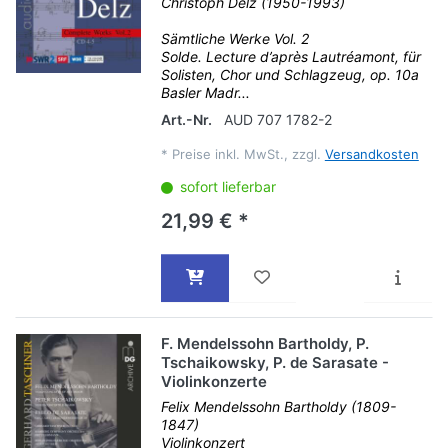
Christoph Delz (1950-1993)
Sämtliche Werke Vol. 2
Solde. Lecture d’après Lautréamont, für
Solisten, Chor und Schlagzeug, op. 10a
Basler Madr...
Art.-Nr.
AUD 707 1782-2
*
Preise inkl. MwSt., zzgl.
Versandkosten
sofort lieferbar
21,99 € *
F. Mendelssohn Bartholdy, P.
Tschaikowsky, P. de Sarasate -
Violinkonzerte
Felix Mendelssohn Bartholdy (1809-
1847)
Violinkonzert