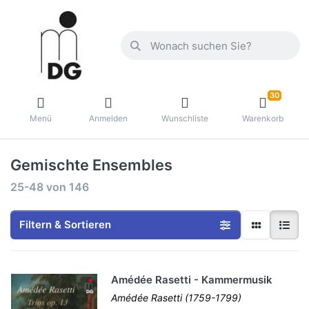
30
Menü
Anmelden
Wunschliste
Warenkorb
Gemischte Ensembles
25-48
von
146
Filtern & Sortieren
Amédée Rasetti - Kammermusik
Amédée Rasetti (1759-1799)