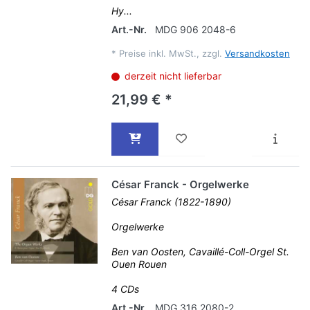
Hy...
Art.-Nr.
MDG 906 2048-6
*
Preise inkl. MwSt., zzgl.
Versandkosten
derzeit nicht lieferbar
21,99 € *
César Franck - Orgelwerke
César Franck (1822-1890)
Orgelwerke
Ben van Oosten, Cavaillé-Coll-Orgel St.
Ouen Rouen
4 CDs
Art.-Nr.
MDG 316 2080-2