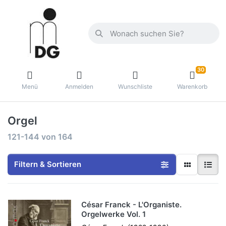
30
Menü
Anmelden
Wunschliste
Warenkorb
Orgel
121-144
von
164
Filtern & Sortieren
César Franck - L'Organiste.
Orgelwerke Vol. 1