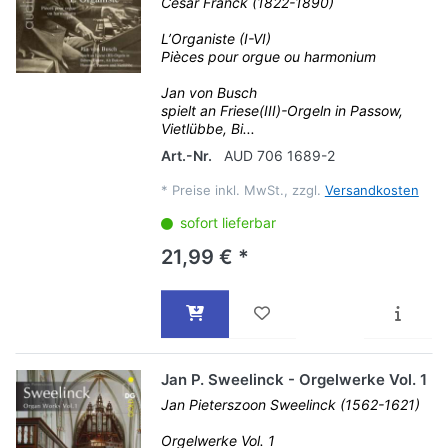
César Franck (1822-1890)
L’Organiste (I-VI)
Pièces pour orgue ou harmonium
Jan von Busch
spielt an Friese(III)-Orgeln in Passow,
Vietlübbe, Bi...
Art.-Nr.
AUD 706 1689-2
*
Preise inkl. MwSt., zzgl.
Versandkosten
sofort lieferbar
21,99 € *
Jan P. Sweelinck - Orgelwerke Vol. 1
Jan Pieterszoon Sweelinck (1562-1621)
Orgelwerke Vol. 1