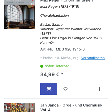
Max Reger - Choralfantasien
Max Reger (1873-1916)
Choralphantasien
Balázs Szabó
Walcker-Orgel der Wiener Votivkirche
(1878)
Gebr. Link-Orgel in Giengen von 1906
Kuhn-Or...
Art.-Nr.
MDG 920 1945-6
*
Preise inkl. MwSt., zzgl.
Versandkosten
sofort lieferbar
34,99 € *
Jan Janca - Orgel- und Chormusik
Vol. 4