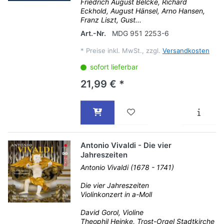
Friedrich August Belcke, Richard
Eckhold, August Hänsel, Arno Hansen,
Franz Liszt, Gust...
Art.-Nr.
MDG 951 2253-6
*
Preise inkl. MwSt., zzgl.
Versandkosten
sofort lieferbar
21,99 € *
Antonio Vivaldi - Die vier
Jahreszeiten
Antonio Vivaldi (1678 - 1741)
Die vier Jahreszeiten
Violinkonzert in a-Moll
David Gorol, Violine
Theophil Heinke, Trost-Orgel Stadtkirche