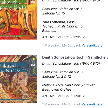
Dmitri Schostakowitsch (1906-1975)
Sämtliche Sinfonien Vol. 5
Sinfonie Nr. 13
Taras Shtonda, Bass
Tschech. Philh. Chor Brno
Beetho...
Art.-Nr.
MDG 337 1205-2
*
Preise inkl. MwSt., zzgl.
Versandkosten
Dmitri Schostakowitsch - Sämtliche S
Dmitri Schostakowitsch (1906-1975)
Sämtliche Sinfonien Vol. 6
Sinfonie Nr. 2 & 12
National Ukrainian Choir „Dumka"
Beethoven Orchest...
Art.-Nr.
MDG 337 1206-2
*
Preise inkl. MwSt., zzgl.
Versandkosten