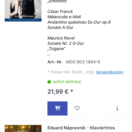
„Emotions“
César Franck
Mélancolie e-Moll
Andantino quiestoso Es-Dur op.6
Sonate A-Dur
Maurice Ravel
Sonate Nr. 2 G-Dur
„Tzigane“
...
Art.-Nr.
MDG 903 1984-6
*
Preise inkl. MwSt., zzgl.
Versandkosten
sofort lieferbar
21,99 € *
Eduard Nápravník - Klaviertrios