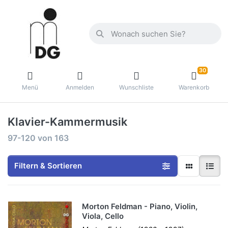
30
Menü
Anmelden
Wunschliste
Warenkorb
Klavier-Kammermusik
97-120
von
163
Filtern & Sortieren
Morton Feldman - Piano, Violin,
Viola, Cello