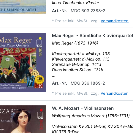
Ilona Timchenko, Klavier
Art.-Nr.
MDG 603 2388-2
*
Preise inkl. MwSt., zzgl.
Versandkosten
Max Reger - Sämtliche Klavierquarte
Max Reger (1873-1916)
Klavierquartett a-Moll op. 133
Klavierquartett d-Moll op. 113
Serenade G-Dur op. 141a
Duos im alten Stil op. 131b
...
Art.-Nr.
MDG 336 1869-2
*
Preise inkl. MwSt., zzgl.
Versandkosten
W. A. Mozart - Violinsonaten
Wolfgang Amadeus Mozart (1756–1791)
Violinsonaten KV 301 G-Dur, KV 304 e-Mol
KV 378 B-Dur