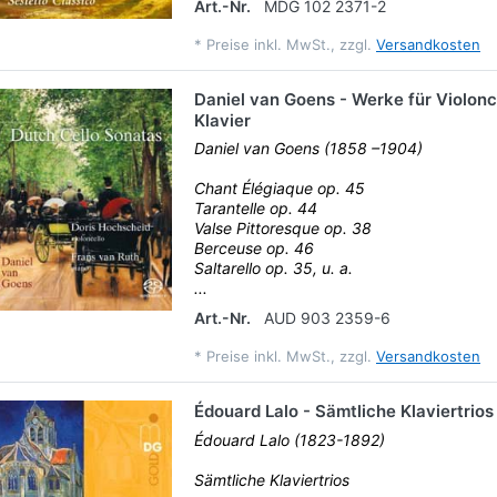
Art.-Nr.
MDG 102 2371-2
*
Preise inkl. MwSt., zzgl.
Versandkosten
Daniel van Goens - Werke für Violonc
Klavier
Daniel van Goens (1858 –1904)
Chant Élégiaque op. 45
Tarantelle op. 44
Valse Pittoresque op. 38
Berceuse op. 46
Saltarello op. 35, u. a.
...
Art.-Nr.
AUD 903 2359-6
*
Preise inkl. MwSt., zzgl.
Versandkosten
Édouard Lalo - Sämtliche Klaviertrios
Édouard Lalo (1823-1892)
Sämtliche Klaviertrios