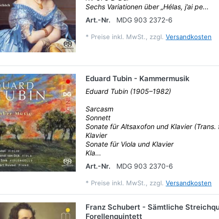
Sechs Variationen über „Hélas, j’ai pe...
Art.-Nr.
MDG 903 2372-6
*
Preise inkl. MwSt., zzgl.
Versandkosten
Eduard Tubin - Kammermusik
Eduard Tubin (1905–1982)
Sarcasm
Sonnett
Sonate für Altsaxofon und Klavier (Trans. 
Klavier
Sonate für Viola und Klavier
Kla...
Art.-Nr.
MDG 903 2370-6
*
Preise inkl. MwSt., zzgl.
Versandkosten
Franz Schubert - Sämtliche Streichqu
Forellenquintett