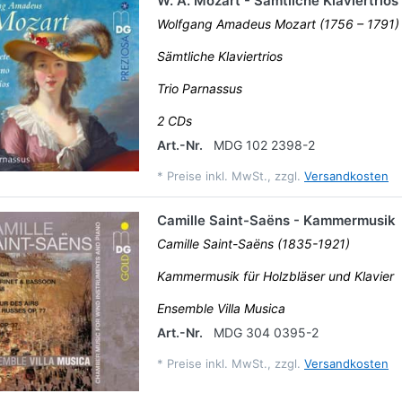
W. A. Mozart - Sämtliche Klaviertrios
Wolfgang Amadeus Mozart (1756 – 1791)
Sämtliche Klaviertrios
Trio Parnassus
2 CDs
Art.-Nr.
MDG 102 2398-2
*
Preise inkl. MwSt., zzgl.
Versandkosten
Camille Saint-Saëns - Kammermusik
Camille Saint-Saëns (1835-1921)
Kammermusik für Holzbläser und Klavier
Ensemble Villa Musica
Art.-Nr.
MDG 304 0395-2
*
Preise inkl. MwSt., zzgl.
Versandkosten