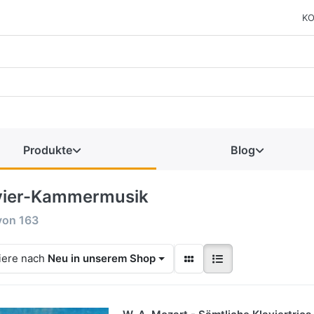
KO
Produkte
Blog
vier-Kammermusik
von
163
iere nach
Neu in unserem Shop