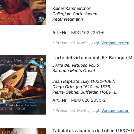
Kölner Kammerchor
Collegium Cartusianum
Peter Neumann
...
Art.-Nr.
MDG 102 2351-6
*
Preise inkl. MwSt., zzgl.
Versandkosten
L'arte del virtuoso Vol. 5 - Baroque M
L‘Arte del Virtuoso Vol. 5
Baroque Meets Orient
Jean Baptiste Lully (1632–1687)
Diego Ortiz (ca.1510–ca.1576)
Pierre-Gabriel Buffardin (1689–1...
Art.-Nr.
MDG 626 2350-2
*
Preise inkl. MwSt., zzgl.
Versandkosten
Tabulatura Joannis de Lublin (1537–1