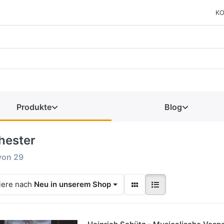
KO
Produkte
Blog
hester
von
29
iere nach
Neu in unserem Shop