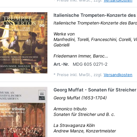
Italienische Trompeten-Konzerte des
Italienische Trompeten-Konzerte des Bar
Werke von
Manfredini, Torelli, Franceschini, Corelli, V
Gabrielli
Friedemann Immer, Baroc...
Art.-Nr.
MDG 605 0271-2
*
Preise inkl. MwSt., zzgl.
Versandkosten
Georg Muffat - Sonaten für Streicher 
Georg Muffat (1653-1704)
Armonico tributo
Sonaten für Streicher und B. c.
La Stravaganza Köln
Andrew Manze, Konzertmeister