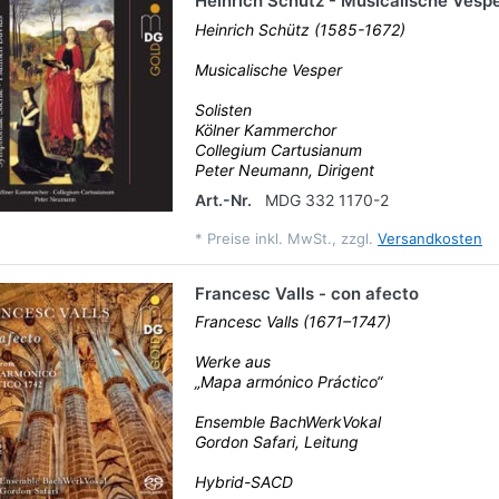
Heinrich Schütz - Musicalische Vesp
Heinrich Schütz (1585-1672)
Musicalische Vesper
Solisten
Kölner Kammerchor
Collegium Cartusianum
Peter Neumann, Dirigent
Art.-Nr.
MDG 332 1170-2
*
Preise inkl. MwSt., zzgl.
Versandkosten
Francesc Valls - con afecto
Francesc Valls (1671–1747)
Werke aus
„Mapa armónico Práctico“
Ensemble BachWerkVokal
Gordon Safari, Leitung
Hybrid-SACD