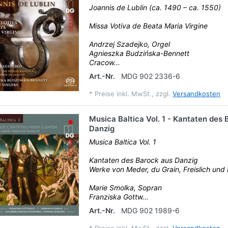
Joannis de Lublin (ca. 1490 – ca. 1550)
Missa Votiva de Beata Maria Virgine
Andrzej Szadejko, Orgel
Agnieszka Budzińska-Bennett
Cracow...
Art.-Nr.
MDG 902 2336-6
*
Preise inkl. MwSt., zzgl.
Versandkosten
Musica Baltica Vol. 1 - Kantaten des
Danzig
Musica Baltica Vol. 1
Kantaten des Barock aus Danzig
Werke von Meder, du Grain, Freislich und 
Marie Smolka, Sopran
Franziska Gottw...
Art.-Nr.
MDG 902 1989-6
*
Preise inkl. MwSt., zzgl.
Versandkosten