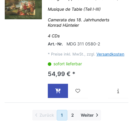
Musique de Table (Teil I-III)
Camerata des 18. Jahrhunderts
Konrad Hünteler
4 CDs
Art.-Nr.
MDG 311 0580-2
*
Preise inkl. MwSt., zzgl.
Versandkosten
sofort lieferbar
54,99 € *
Zurück
1
2
Weiter