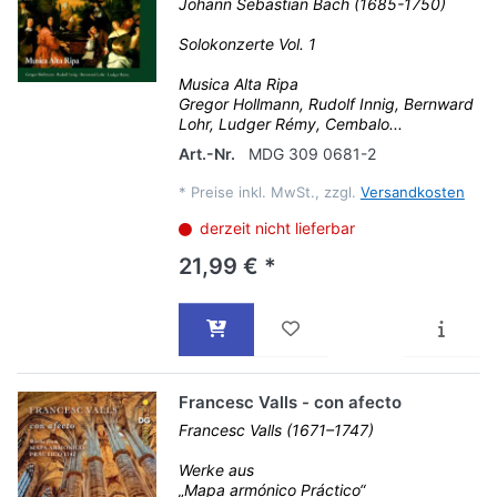
Johann Sebastian Bach (1685-1750)
Solokonzerte Vol. 1
Musica Alta Ripa
Gregor Hollmann, Rudolf Innig, Bernward
Lohr, Ludger Rémy, Cembalo...
Art.-Nr.
MDG 309 0681-2
*
Preise inkl. MwSt., zzgl.
Versandkosten
derzeit nicht lieferbar
21,99 € *
Francesc Valls - con afecto
Francesc Valls (1671–1747)
Werke aus
„Mapa armónico Práctico“