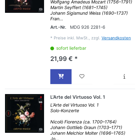
Wolfgang Amadeus Mozart (1756–1791)
Martin Seyffert (1681–1745)
Johann Sigismund Weiss (1690–1737)
Fran...
Art.-Nr.
MDG 926 2281-6
*
Preise inkl. MwSt., zzgl.
Versandkosten
sofort lieferbar
21,99 € *
L‘Arte del Virtuoso Vol. 1
L‘Arte del Virtuoso Vol. 1
Solo-Konzerte
Nicolò Fiorenza (ca. 1700–1764)
Johann Gottlieb Graun (1703–1771)
Johann Melchior Molter (1696–1765)
Jo...