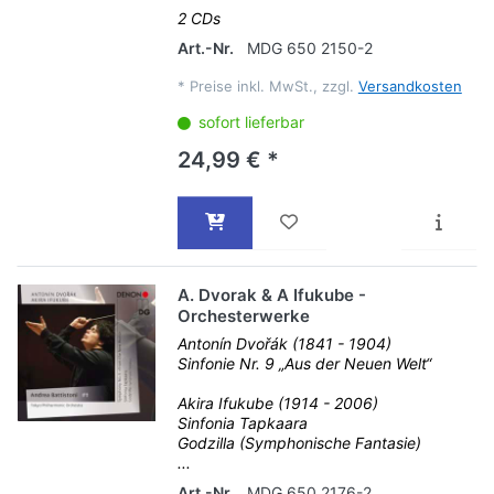
2 CDs
Art.-Nr.
MDG 650 2150-2
*
Preise inkl. MwSt., zzgl.
Versandkosten
sofort lieferbar
24,99 € *
A. Dvorak & A Ifukube -
Orchesterwerke
Antonín Dvořák (1841 - 1904)
Sinfonie Nr. 9 „Aus der Neuen Welt“
Akira Ifukube (1914 - 2006)
Sinfonia Tapkaara
Godzilla (Symphonische Fantasie)
...
Art.-Nr.
MDG 650 2176-2