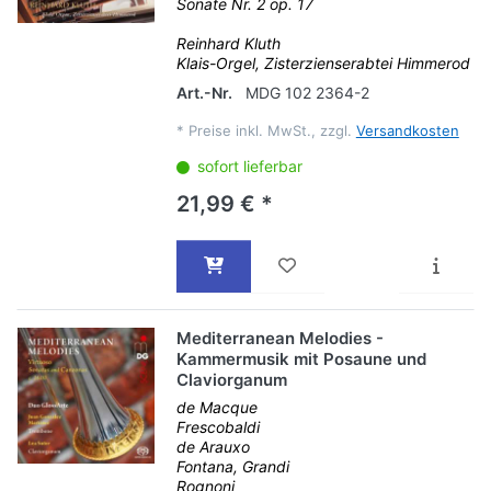
Sonate Nr. 2 op. 17
Reinhard Kluth
Klais-Orgel, Zisterzienserabtei Himmerod
Art.-Nr.
MDG 102 2364-2
*
Preise inkl. MwSt., zzgl.
Versandkosten
sofort lieferbar
21,99 € *
Mediterranean Melodies -
Kammermusik mit Posaune und
Claviorganum
de Macque
Frescobaldi
de Arauxo
Fontana, Grandi
Rognoni