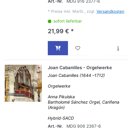
Art.-Nr.
MDG 916 2377-6
*
Preise inkl. MwSt., zzgl.
Versandkosten
sofort lieferbar
21,99 € *
Joan Cabanilles - Orgelwerke
Joan Cabanilles (1644 –1712)
Orgelwerke
Anna Pikulska
Bartholomé Sánchez Orgel, Cariñena
(Aragón)
Hybrid-SACD
Art.-Nr.
MDG 906 2367-6