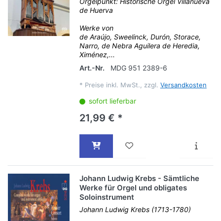
Orgelpunkt: Historische Orgel Villanueva
de Huerva
Werke von
de Araújo, Sweelinck, Durón, Storace,
Narro, de Nebra Aguilera de Heredia,
Ximénez,...
Art.-Nr.
MDG 951 2389-6
*
Preise inkl. MwSt., zzgl.
Versandkosten
sofort lieferbar
21,99 € *
Johann Ludwig Krebs - Sämtliche
Werke für Orgel und obligates
Soloinstrument
Johann Ludwig Krebs (1713-1780)