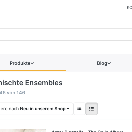
KO
Produkte
Blog
ischte Ensembles
146
von
146
iere nach
Neu in unserem Shop