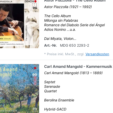
Astor Piazzolla - The Cello Album
Astor Piazzolla (1921 – 1992)
The Cello Album
Milonga sin Palabras
Romance del Diabolo Serie del Ángel
Adios Nonino …u.a.
Dai Miyata, Violon...
Art.-Nr.
MDG 650 2293-2
*
Preise inkl. MwSt., zzgl.
Versandkosten
Carl Amand Mangold - Kammermusik
Carl Amand Mangold (1813 – 1889)
Septet
Serenade
Quartet
Berolina Ensemble
Hybrid-SACD