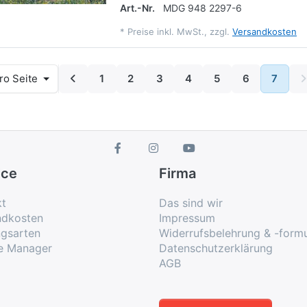
Art.-Nr.
MDG 948 2297-6
*
Preise inkl. MwSt., zzgl.
Versandkosten
ro Seite
1
2
3
4
5
6
7
ice
Firma
kt
Das sind wir
ndkosten
Impressum
ngsarten
Widerrufsbelehrung & -formu
e Manager
Datenschutzerklärung
AGB