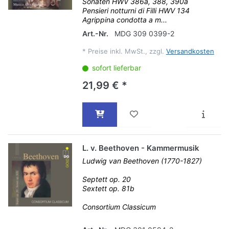
Sonaten HWV 386a, 388, 390a
Pensieri notturni di Filli HWV 134
Agrippina condotta a m...
Art.-Nr.
MDG 309 0399-2
*
Preise inkl. MwSt., zzgl.
Versandkosten
sofort lieferbar
21,99 € *
L. v. Beethoven - Kammermusik
Ludwig van Beethoven (1770-1827)
Septett op. 20
Sextett op. 81b
Consortium Classicum