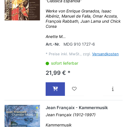
“Classica Española”
Werke von Enrique Granados, Isaac
Albéniz, Manuel de Falla, Omar Acosta,
François Rabbath, Juan Lama und Chick
Corea
Anette M...
Art.-Nr.
MDG 910 1727-6
*
Preise inkl. MwSt., zzgl.
Versandkosten
sofort lieferbar
21,99 € *
Jean Françaix - Kammermusik
Jean Françaix (1912-1997)
Kammermusik