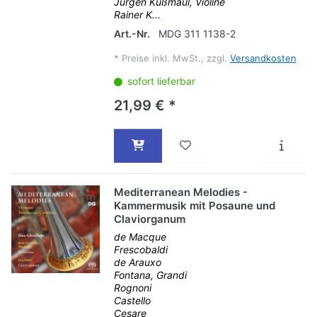
Jürgen Kußmaul, Violine
Rainer K...
Art.-Nr.
MDG 311 1138-2
*
Preise inkl. MwSt., zzgl.
Versandkosten
sofort lieferbar
21,99 € *
Mediterranean Melodies -
Kammermusik mit Posaune und
Claviorganum
de Macque
Frescobaldi
de Arauxo
Fontana, Grandi
Rognoni
Castello
Cesare