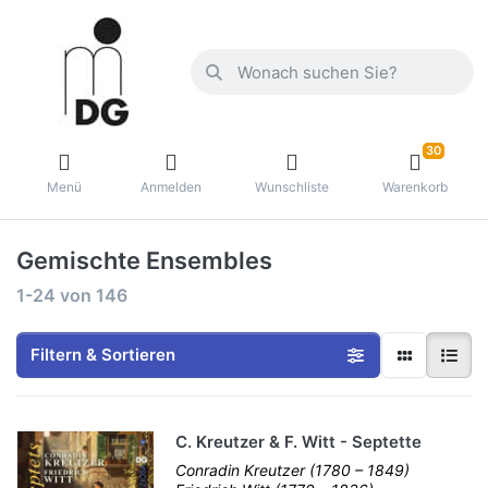
30
Menü
Anmelden
Wunschliste
Warenkorb
Gemischte Ensembles
1-24
von
146
Filtern & Sortieren
C. Kreutzer & F. Witt - Septette
Conradin Kreutzer (1780 – 1849)