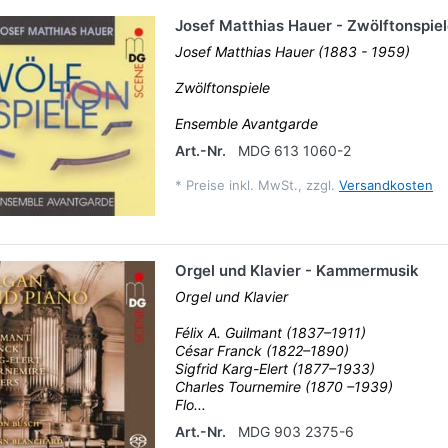
Josef Matthias Hauer - Zwölftonspie
Josef Matthias Hauer (1883 - 1959)
Zwölftonspiele
Ensemble Avantgarde
Art.-Nr.
MDG 613 1060-2
*
Preise inkl. MwSt., zzgl.
Versandkosten
Orgel und Klavier - Kammermusik
Orgel und Klavier
Félix A. Guilmant (1837–1911)
César Franck (1822–1890)
Sigfrid Karg-Elert (1877–1933)
Charles Tournemire (1870 –1939)
Flo...
Art.-Nr.
MDG 903 2375-6