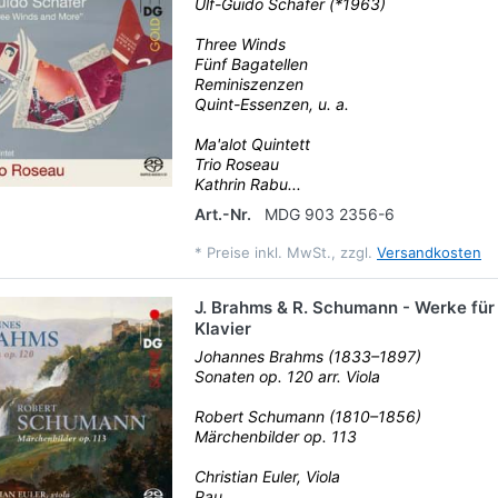
Ulf-Guido Schäfer (*1963)
Three Winds
Fünf Bagatellen
Reminiszenzen
Quint-Essenzen, u. a.
Ma'alot Quintett
Trio Roseau
Kathrin Rabu...
Art.-Nr.
MDG 903 2356-6
*
Preise inkl. MwSt., zzgl.
Versandkosten
J. Brahms & R. Schumann - Werke für
Klavier
Johannes Brahms (1833–1897)
Sonaten op. 120 arr. Viola
Robert Schumann (1810–1856)
Märchenbilder op. 113
Christian Euler, Viola
Pau...