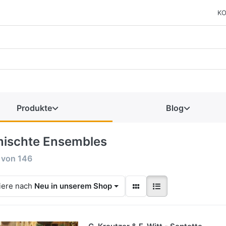
KO
Produkte
Blog
ischte Ensembles
von
146
iere nach
Neu in unserem Shop