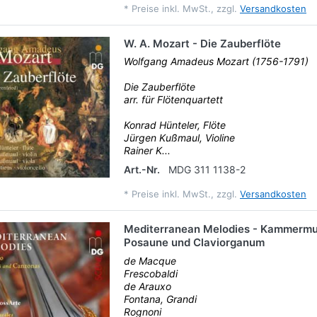
*
Preise inkl. MwSt., zzgl.
Versandkosten
W. A. Mozart - Die Zauberflöte
Wolfgang Amadeus Mozart (1756-1791)
Die Zauberflöte
arr. für Flötenquartett
Konrad Hünteler, Flöte
Jürgen Kußmaul, Violine
Rainer K...
Art.-Nr.
MDG 311 1138-2
*
Preise inkl. MwSt., zzgl.
Versandkosten
Mediterranean Melodies - Kammermu
Posaune und Claviorganum
de Macque
Frescobaldi
de Arauxo
Fontana, Grandi
Rognoni