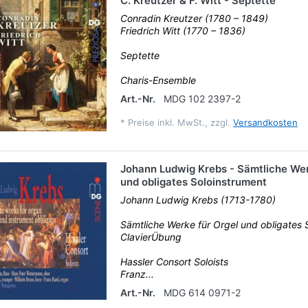
C. Kreutzer & F. Witt - Septette
Conradin Kreutzer (1780 – 1849)
Friedrich Witt (1770 – 1836)
Septette
Charis-Ensemble
Art.-Nr.
MDG 102 2397-2
*
Preise inkl. MwSt., zzgl.
Versandkosten
Johann Ludwig Krebs - Sämtliche Wer
und obligates Soloinstrument
Johann Ludwig Krebs (1713-1780)
Sämtliche Werke für Orgel und obligates 
ClavierÜbung
Hassler Consort Soloists
Franz...
Art.-Nr.
MDG 614 0971-2