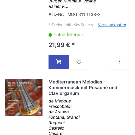
Jürgen Kußmaul, Violine
Rainer K...
Art.-Nr.
MDG 311 1138-2
*
Preise inkl. MwSt., zzgl.
Versandkosten
sofort lieferbar
21,99 € *
Mediterranean Melodies -
Kammermusik mit Posaune und
Claviorganum
de Macque
Frescobaldi
de Arauxo
Fontana, Grandi
Rognoni
Castello
Cesare