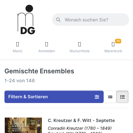
30
Menü
Anmelden
Wunschliste
Warenkorb
Gemischte Ensembles
1-24
von
146
Filtern & Sortieren
C. Kreutzer & F. Witt - Septette
Conradin Kreutzer (1780 – 1849)