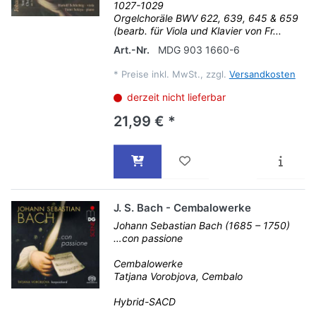
1027-1029
Orgelchoräle BWV 622, 639, 645 & 659
(bearb. für Viola und Klavier von Fr...
Art.-Nr.
MDG 903 1660-6
*
Preise inkl. MwSt., zzgl.
Versandkosten
derzeit nicht lieferbar
21,99 € *
J. S. Bach - Cembalowerke
Johann Sebastian Bach (1685 – 1750)
…con passione
Cembalowerke
Tatjana Vorobjova, Cembalo
Hybrid-SACD