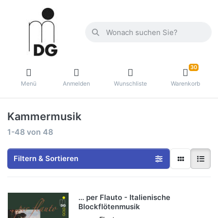
30
Menü
Anmelden
Wunschliste
Warenkorb
Kammermusik
1-48
von
48
Filtern & Sortieren
… per Flauto - Italienische
Blockflötenmusik