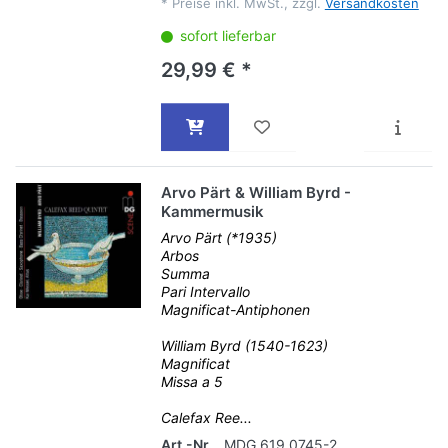
*
Preise inkl. MwSt., zzgl.
Versandkosten
sofort lieferbar
29,99 € *
Arvo Pärt & William Byrd -
Kammermusik
Arvo Pärt (*1935)
Arbos
Summa
Pari Intervallo
Magnificat-Antiphonen
William Byrd (1540-1623)
Magnificat
Missa a 5
Calefax Ree...
Art.-Nr.
MDG 619 0745-2