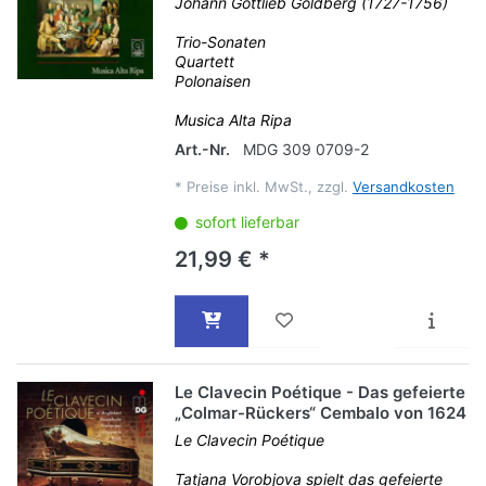
Johann Gottlieb Goldberg (1727-1756)
Trio-Sonaten
Quartett
Polonaisen
Musica Alta Ripa
Art.-Nr.
MDG 309 0709-2
*
Preise inkl. MwSt., zzgl.
Versandkosten
sofort lieferbar
21,99 € *
Le Clavecin Poétique - Das gefeierte
„Colmar-Rückers“ Cembalo von 1624
Le Clavecin Poétique
Tatjana Vorobjova spielt das gefeierte