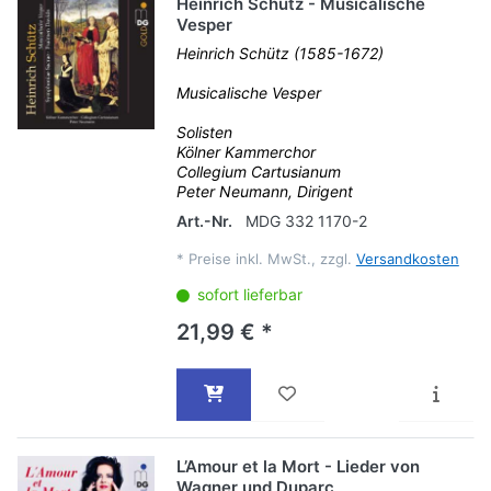
Heinrich Schütz - Musicalische
Vesper
Heinrich Schütz (1585-1672)
Musicalische Vesper
Solisten
Kölner Kammerchor
Collegium Cartusianum
Peter Neumann, Dirigent
Art.-Nr.
MDG 332 1170-2
*
Preise inkl. MwSt., zzgl.
Versandkosten
sofort lieferbar
21,99 € *
L’Amour et la Mort - Lieder von
Wagner und Duparc