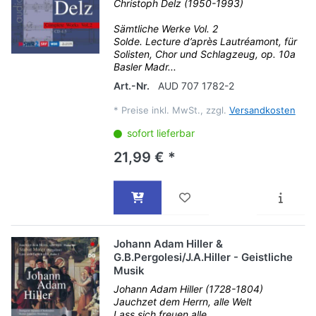
Christoph Delz (1950-1993)
Sämtliche Werke Vol. 2
Solde. Lecture d’après Lautréamont, für
Solisten, Chor und Schlagzeug, op. 10a
Basler Madr...
Art.-Nr.
AUD 707 1782-2
*
Preise inkl. MwSt., zzgl.
Versandkosten
sofort lieferbar
21,99 € *
Johann Adam Hiller &
G.B.Pergolesi/J.A.Hiller - Geistliche
Musik
Johann Adam Hiller (1728-1804)
Jauchzet dem Herrn, alle Welt
Lass sich freuen alle